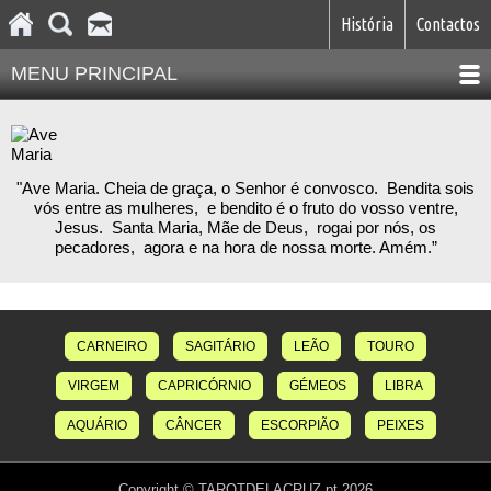
História
Contactos
MENU PRINCIPAL
"Ave Maria. Cheia de graça, o Senhor é convosco. Bendita sois
vós entre as mulheres, e bendito é o fruto do vosso ventre,
Jesus. Santa Maria, Mãe de Deus, rogai por nós, os
pecadores, agora e na hora de nossa morte. Amém.”
CARNEIRO
SAGITÁRIO
LEÃO
TOURO
VIRGEM
CAPRICÓRNIO
GÉMEOS
LIBRA
AQUÁRIO
CÂNCER
ESCORPIÃO
PEIXES
Copyright © TAROTDELACRUZ.pt 2026