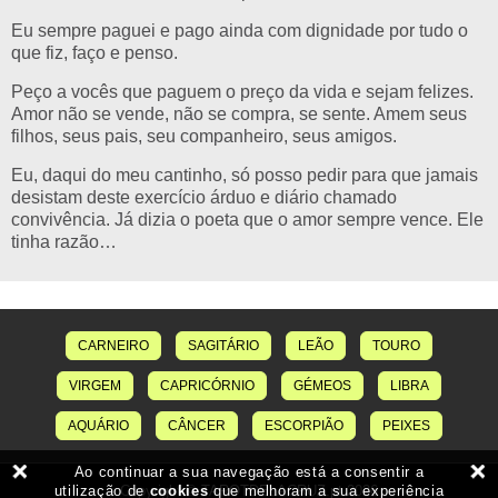
Eu sempre paguei e pago ainda com dignidade por tudo o
que fiz, faço e penso.
Peço a vocês que paguem o preço da vida e sejam felizes.
Amor não se vende, não se compra, se sente. Amem seus
filhos, seus pais, seu companheiro, seus amigos.
Eu, daqui do meu cantinho, só posso pedir para que jamais
desistam deste exercício árduo e diário chamado
convivência. Já dizia o poeta que o amor sempre vence. Ele
tinha razão…
CARNEIRO
SAGITÁRIO
LEÃO
TOURO
VIRGEM
CAPRICÓRNIO
GÉMEOS
LIBRA
AQUÁRIO
CÂNCER
ESCORPIÃO
PEIXES
Copyright © TAROTDELACRUZ.pt 2026