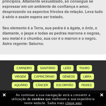
princípios. Altamente sexualizado, só consegue se
expressar em um ambiente de confiança e amor,
desprezando os aspectos frívolos da relação. Leva tudo
à sério e assim espera ser tratado.
Seu elemento é a Terra, sua pedra é a ágata, o ônix, o
diamante, o jaspe e todas as pedras marrons e negras,
seu metal é o chumbo, sua cor é o marron e o negro.
Astro regente: Saturno.
CARNEIRO
SAGITÁRIO
LEÃO
TOURO
VIRGEM
CAPRICÓRNIO
GÉMEOS
LIBRA
AQUÁRIO
CÂNCER
ESCORPIÃO
PEIXES
Copyright © TAROTDELACRUZ.pt 2026
Desenvolvido por Optimeios