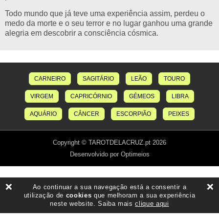
Todo mundo que já teve uma experiência assim, perdeu o
medo da morte e o seu terror e no lugar ganhou uma grande
alegria em descobrir a consciência cósmica.
CARNEIRO
SAGITÁRIO
LEÃO
TOURO
VIRGEM
CAPRICÓRNIO
GÉMEOS
LIBRA
AQUÁRIO
CÂNCER
ESCORPIÃO
PEIXES
Copyright © TAROTDELACRUZ.pt 2026
Desenvolvido por Optimeios