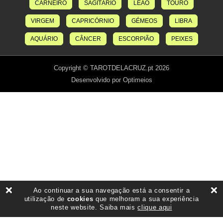
CARNEIRO
SAGITÁRIO
LEÃO
TOURO
VIRGEM
CAPRICÓRNIO
GÉMEOS
LIBRA
AQUÁRIO
CÂNCER
ESCORPIÃO
PEIXES
Copyright © TAROTDELACRUZ.pt 2026
Desenvolvido por Optimeios