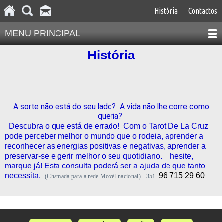
História
Contactos
MENU PRINCIPAL
História
A sorte não está do seu lado?
A vida não lhe corre como
queria?
Descubra o que está de errado! Com o Tarot De La Cruz
pode perceber melhor o mundo que o rodeia, aprender a
reconhecer as energias positivas e negativas, aprender a
preservar-se e gerir melhor o seu quotidiano.
hesite,
marque já! Esta consulta poderá ser a ajuda de que tanto
necessita.
96 715 29 60
(Chamada para a rede Movél nacional) +351