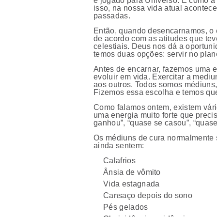
é jogado para Universo. E como a 
isso, na nossa vida atual aconte
passadas.
Então, quando desencarnamos, o co
de acordo com as atitudes que tev
celestiais. Deus nos dá a oportun
temos duas opções: servir no plano 
Antes de encarnar, fazemos uma es
evoluir em vida. Exercitar a medi
aos outros. Todos somos médiuns, 
Fizemos essa escolha e temos qu
Como falamos ontem, existem vári
uma energia muito forte que preci
ganhou”, “quase se casou”, “quase
Os médiuns de cura normalmente s
ainda sentem:
Calafrios
Ânsia de vômito
Vida estagnada
Cansaço depois do sono
Pés gelados