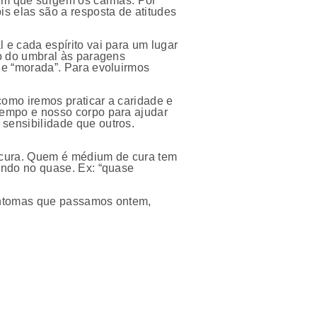
sim que surgem os carmas. Por
s elas são a resposta de atitudes
 e cada espírito vai para um lugar
ão do umbral às paragens
de “morada”. Para evoluirmos
como iremos praticar a caridade e
tempo e nosso corpo para ajudar
sensibilidade que outros.
 cura. Quem é médium de cura tem
endo no quase. Ex: “quase
sintomas que passamos ontem,