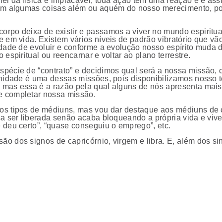
lei da física é implacável, toda ação tem uma reação e é as
cem algumas coisas além ou aquém do nosso merecimento, poi
rpo deixa de existir e passamos a viver no mundo espiritual
e em vida. Existem vários níveis de padrão vibratório que v
idade de evoluir e conforme a evolução nosso espírito muda 
espiritual ou reencarnar e voltar ao plano terrestre.
pécie de “contrato” e decidimos qual será a nossa missão, 
unidade é uma dessas missões, pois disponibilizamos nosso 
mas essa é a razão pela qual alguns de nós apresenta mais 
e completar nossa missão.
os tipos de médiuns, mas vou dar destaque aos médiuns de
sa ser liberada senão acaba bloqueando a própria vida e viv
 deu certo”, “quase conseguiu o emprego”, etc.
ão dos signos de capricórnio, virgem e libra. E, além dos 