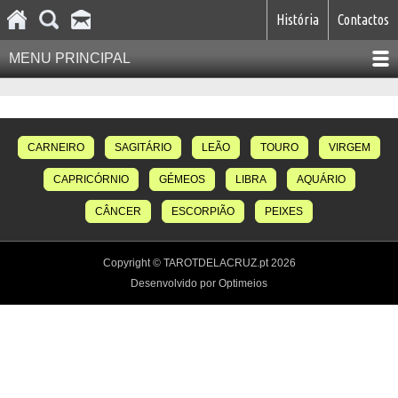
História
Contactos
MENU PRINCIPAL
CARNEIRO
SAGITÁRIO
LEÃO
TOURO
VIRGEM
CAPRICÓRNIO
GÉMEOS
LIBRA
AQUÁRIO
CÂNCER
ESCORPIÃO
PEIXES
Copyright © TAROTDELACRUZ.pt 2026
Desenvolvido por Optimeios