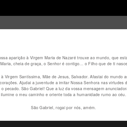
ossa aparição à Virgem Maria de Nazaré trouxe ao mundo, que est
 Maria, cheia de graça, o Senhor é contigo… o Filho que de ti nasc
o à Virgem Santíssima, Mãe de Jesus, Salvador. Afastai do mundo as
s corações. Ajudai a juventude a imitar Nossa Senhora nas virtudes 
 e o pecado. São Gabriel! Que a luz da vossa mensagem anunciad
ilumine o meu caminho e oriente toda a humanidade rumo ao céu.
São Gabriel, rogai por nós, amém.