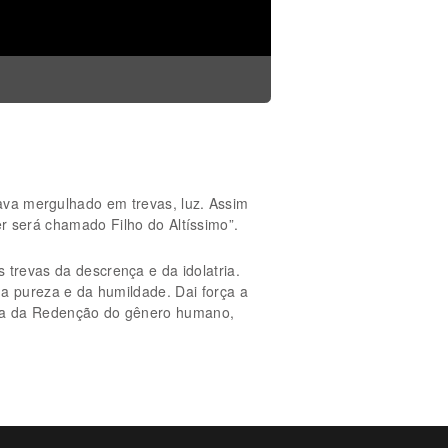
ava mergulhado em trevas, luz. Assim
er será chamado Filho do Altíssimo”.
 trevas da descrença e da idolatria.
da pureza e da humildade. Dai força a
ora da Redenção do gênero humano,