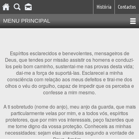
História
Contactos
MENU PRINCIPAL
Espíritos esclarecidos e benevolentes, mensageiros de
Deus, que tendes por missão assistir os homens e conduzi-
los pelo bom caminho, sustentai-me nas provas desta vida;
dai-me a força de suportá-las. Esclarecei a minha
consciência com relação aos meus defeitos e tirai-me dos
olhos o véu do orgulho, capaz de impedir que os perceba e
confesse a mim mesmo.
A ti sobretudo (nome do anjo), meu anjo da guarda, que mais
particularmente velas por mim, e a todos vós, espíritos
protetores, que por mim vos interessais, peço fazerdes que
me torne digno da vossa proteçäo. Conheceis as minhas
necessidades: sejam elas atendidas segundo a vontade de