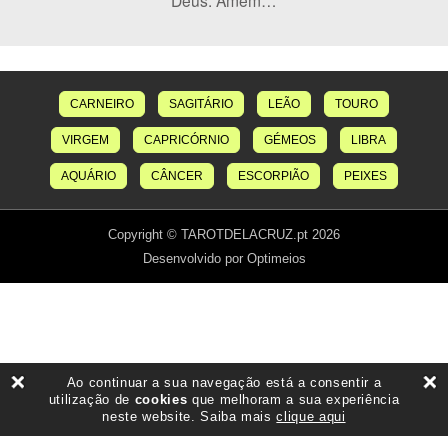
Deus. Amém…
CARNEIRO
SAGITÁRIO
LEÃO
TOURO
VIRGEM
CAPRICÓRNIO
GÉMEOS
LIBRA
AQUÁRIO
CÂNCER
ESCORPIÃO
PEIXES
Copyright © TAROTDELACRUZ.pt 2026
Desenvolvido por Optimeios