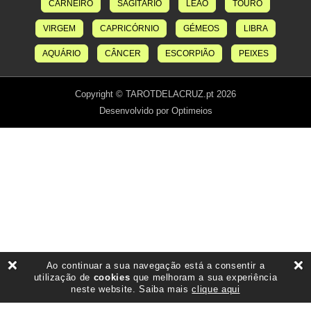
CARNEIRO
SAGITÁRIO
LEÃO
TOURO
VIRGEM
CAPRICÓRNIO
GÉMEOS
LIBRA
AQUÁRIO
CÂNCER
ESCORPIÃO
PEIXES
Copyright © TAROTDELACRUZ.pt 2026
Desenvolvido por Optimeios