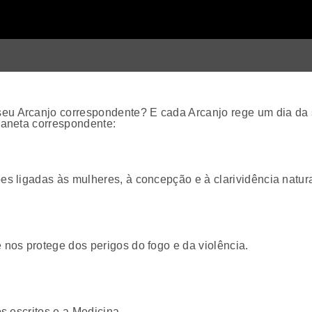
seu Arcanjo correspondente? E cada Arcanjo rege um dia da
Planeta correspondente:
ões ligadas às mulheres, à concepção e à clarividência natura
e nos protege dos perigos do fogo e da violência.
os escritos e a Medicina.